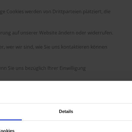
ge Cookies werden von Drittparteien platziert, die
lärung auf unserer Website ändern oder widerrufen.
r, wer wir sind, wie Sie uns kontaktieren können
nn Sie uns bezüglich Ihrer Einwilligung
er-holzbau.de
Details
3 von
Cookiebot
aktualisiert:
Cookies