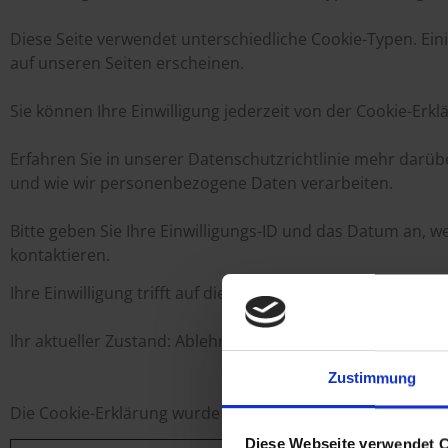
Diese Seite verwendet unterschiedliche Cookie-Typen. Eini
auf unseren Seiten erscheinen.
Sie können Ihre Einwilligung jederzeit von der Cookie-Erk
Erfahren Sie in unserer Datenschutzrichtlinie mehr darübe
und wie wir personenbezogene Daten verarbeiten.
Bitte geben Sie Ihre Einwilligungs-ID und das Datum an, we
kontaktieren.
Ihre Einwilligung trifft auf die folgenden Domains zu: hell
Ihr aktueller Zustand: Ablehnen.
Einwilligung ändern
Zustimmung
Die Cookie-Erklärung wurde das letzte Mal am 06/07/202
Diese Webseite verwendet 