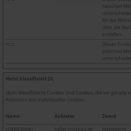
zwischen Me
unterscheiden
für die Websi
über die Nut
erstellen.
rc::c
Google
Dieser Cooki
zwischen Me
unterscheide
Nicht klassifiziert (3)
Nicht klassifizierte Cookies sind Cookies, die wir gerade
Anbietern von individuellen Cookies.
Name
Anbieter
Zweck
cQtWCHJIxkY
heller-holzbau.de
Anstehend