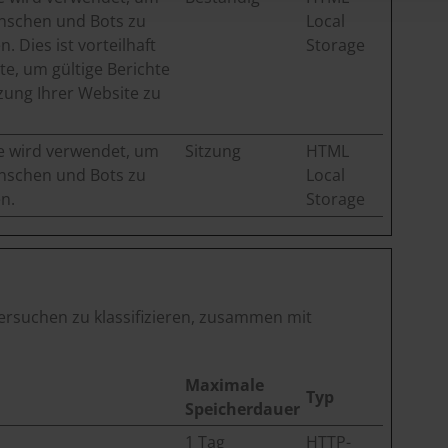
nschen und Bots zu
Local
. Dies ist vorteilhaft
Storage
te, um gültige Berichte
zung Ihrer Website zu
e wird verwendet, um
Sitzung
HTML
nschen und Bots zu
Local
n.
Storage
 versuchen zu klassifizieren, zusammen mit
Maximale
Typ
Speicherdauer
1 Tag
HTTP-