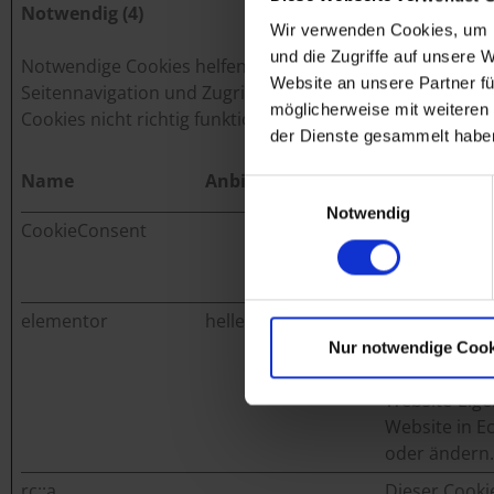
Notwendig (4)
Wir verwenden Cookies, um I
und die Zugriffe auf unsere 
Notwendige Cookies helfen dabei, eine Webseite nutzba
Website an unsere Partner fü
Seitennavigation und Zugriff auf sichere Bereiche der W
möglicherweise mit weiteren
Cookies nicht richtig funktionieren.
der Dienste gesammelt habe
Name
Anbieter
Zweck
Einwilligungsauswahl
Notwendig
CookieConsent
Cookiebot
Speichert d
des Benutzer
aktuellen D
elementor
heller-holzbau.de
Wird im Zu
WordPress-T
Nur notwendige Cook
verwendet. M
Website-Eige
Website in E
oder ändern.
rc::a
Google
Dieser Cooki