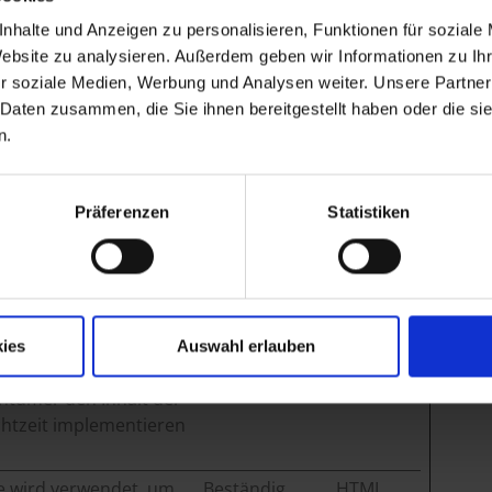
nhalte und Anzeigen zu personalisieren, Funktionen für soziale
Website zu analysieren. Außerdem geben wir Informationen zu I
r zu machen, indem sie Grundfunktionen wie
r soziale Medien, Werbung und Analysen weiter. Unsere Partner
ebseite ermöglichen. Die Webseite kann ohne diese
 Daten zusammen, die Sie ihnen bereitgestellt haben oder die s
n.
Maximale
Typ
Speicherdauer
Präferenzen
Statistiken
en Zustimmungsstatus
1 Jahr
HTTP-
s für Cookies auf der
Cookie
omäne.
sammenhang mit dem
Beständig
HTML
heme der Website
Local
ies
Auswahl erlauben
it dem Cookie kann der
Storage
ntümer den Inhalt der
chtzeit implementieren
e wird verwendet, um
Beständig
HTML